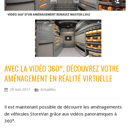
Author
AVEC LA VIDÉO 360°, DÉCOUVREZ VOTRE
AMÉNAGEMENT EN RÉALITÉ VIRTUELLE
Posted
Categories
29 Juin 2017
Actualités
On
Il est maintenant possible de découvrir les aménagements
de véhicules StoreVan grâce aux vidéos panoramiques à
360°.