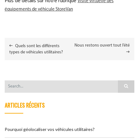
Plus de détails sur notre rubrique
Visite virtuelle des
équipements de véhicule StoreVan
NAVIGATION
Nous restons ouvert tout l’été
Quels sont les différents
DE
types de véhicules utilitaires?
L’ARTICLE
ARTICLES RÉCENTS
Pourquoi géolocaliser vos véhicules utilitaires?