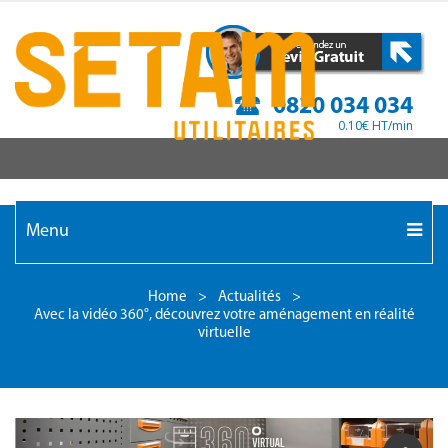
0820 034 034
0.10€ HT/min
Menu
Home
>
Actualités
>
Avec la vidéo 360°, découvrez votre aménagement en réalité
virtuelle