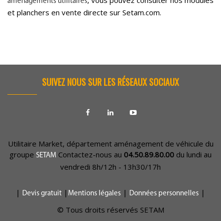
, vous pouvez consulter nos modules
aménagements utilitaires
et planchers en vente directe sur Setam.com.
SUIVEZ NOUS SUR LES RÉSEAUX SOCIAUX
Utilitaire Market, département aménagement de véhicule du
groupe
Contactez-nous au
04.50.89.80.00
du lundi au
SETAM
vendredi 8h/12h - 13h30/17h
|
|
|
|
Devis gratuit
Mentions légales
Données personnelles
© Tous droits réservés SETAM