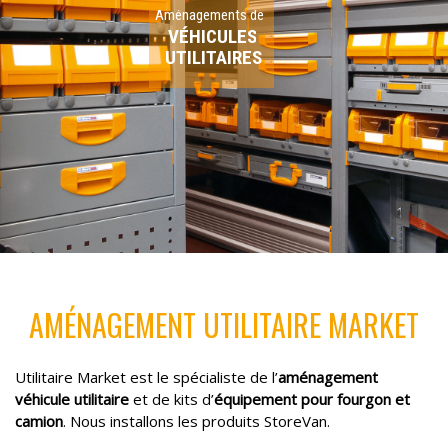
Aménagements de
V
É
H
I
C
U
L
E
S
UTILITAIRES
AMÉNAGEMENT UTILITAIRE MARKET
Utilitaire Market est le spécialiste de l’
aménagement
véhicule utilitaire
et de kits d’
équipement pour fourgon et
camion
. Nous installons les produits StoreVan.