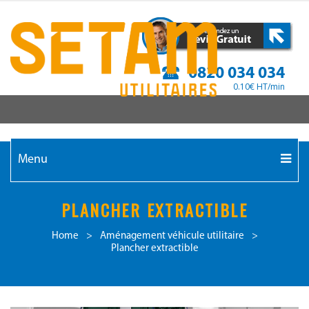
0820 034 034
0.10€ HT/min
Menu
PLANCHER EXTRACTIBLE
Home
>
Aménagement véhicule utilitaire
>
Plancher extractible