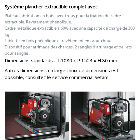
Système plancher extractible complet avec
Plateau fabrication en bois avec trous pour la fixation du cadre
extractible. Revêtement phénolique.
Cadre métallique extractible à 60% avec une capacité de charge de 300
kg,
Tablette en bois phénolique et revêtement en caoutchouc.
Dispositif pour arrimage des charges. 2 sangles d’arrimage et oeillets
pour sangles.
Dimensions standards : L.1080 x P.1524 x H.80 mm
Autres dimensions : un large choix de dimensions est
possible, consultez le service commercial Setam.