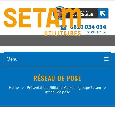
0820 034 034
0.10€ HT/min
Menu
RÉSEAU DE POSE
Home
>
Présentation Utilitaire Market – groupe Setam
>
Réseau de pose