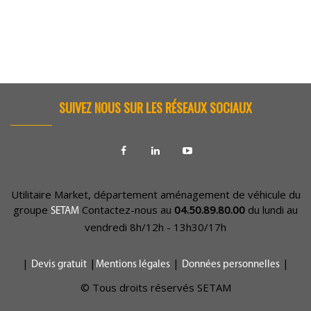
SUIVEZ NOUS SUR LES RÉSEAUX SOCIAUX
Utilitaire Market, département aménagement de véhicule du
groupe
Contactez-nous au
04.50.89.80.00
du lundi au
SETAM
vendredi 8h/12h - 13h30/17h
|
|
|
|
Devis gratuit
Mentions légales
Données personnelles
© Tous droits réservés SETAM