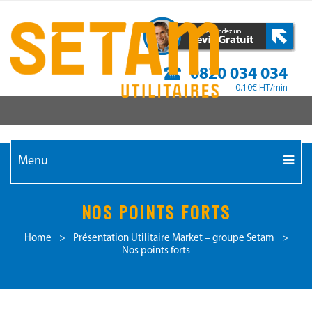
0820 034 034
0.10€ HT/min
Menu
NOS POINTS FORTS
Home
>
Présentation Utilitaire Market – groupe Setam
>
Nos points forts