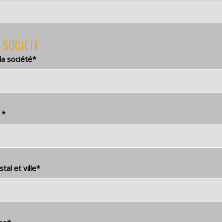
 SOCIÉTÉ
a société
*
e
*
al et ville
*