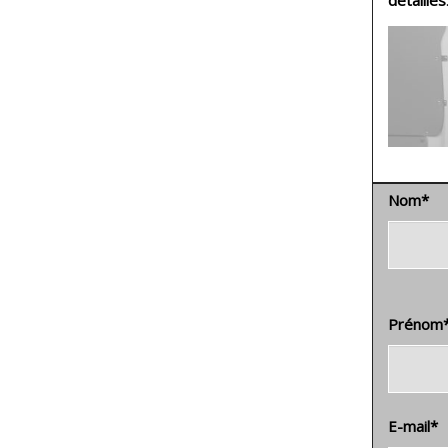
détaillés
Nom
*
Prénom
E-mail
*