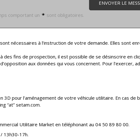
ps comportant un '
*
' sont obligatoires.
e sont nécessaires à l’instruction de votre demande. Elles sont e
à des fins de prospection, il est possible de se désinscrire en cli
t d’opposition aux données qui vous concernent. Pour l’exercer, 
en 3D pour l’aménagement de votre véhicule utilitaire. En cas d
ing “at” setam.com.
mmercial Utilitaire Market en téléphonant au 04 50 89 80 00.
h / 13h30-17h.