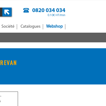
0820 034 034
0.10€ HT/min
Société
Catalogues
Webshop
OREVAN
-
s