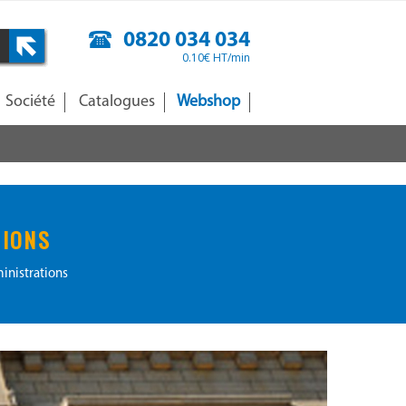
0820 034 034
0.10€ HT/min
Société
Catalogues
Webshop
TIONS
nistrations