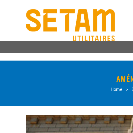
AMÉN
Home
>