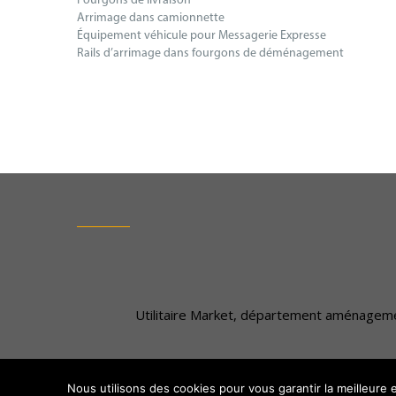
Fourgons de livraison
Arrimage dans camionnette
Équipement véhicule pour Messagerie Expresse
Rails d’arrimage dans fourgons de déménagement
Facebook
Linkedin
Youtube
Utilitaire Market, département aménagem
Nous utilisons des cookies pour vous garantir la meilleure ex