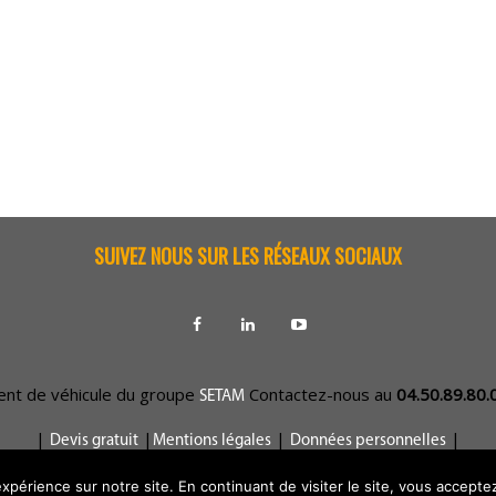
SUIVEZ NOUS SUR LES RÉSEAUX SOCIAUX
ent de véhicule du groupe
Contactez-nous au
04.50.89.80
SETAM
|
|
|
|
Devis gratuit
Mentions légales
Données personnelles
© Tous droits réservés SETAM
périence sur notre site. En continuant de visiter le site, vous acceptez 