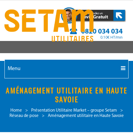
0820 034 034
0.10€ HT/min
Menu
AMÉNAGEMENT UTILITAIRE EN HAUTE
SAVOIE
Home
>
Présentation Utilitaire Market – groupe Setam
>
Réseau de pose
>
Aménagement utilitaire en Haute Savoie