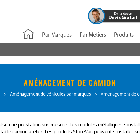
Par Marques
Par Métiers
Produits
AMÉNAGEMENT DE CAMION
e
>
Aménagement de véhicules par marques
>
Aménagement de c
alise une prestation sur-mesure. Les modules métalliques s’insta
ble camion atelier. Les produits StoreVan peuvent s’installer sur l