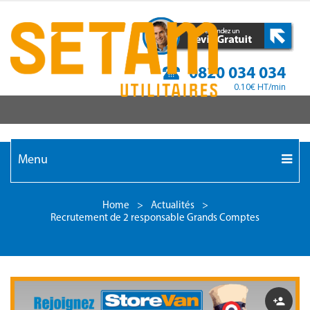
0820 034 034
0.10€ HT/min
Menu
Home
>
Actualités
>
Recrutement de 2 responsable Grands Comptes
Author