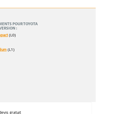
MENTS POUR TOYOTA
VERSION :
(L0)
mpact
(L1)
dium
evis gratuit