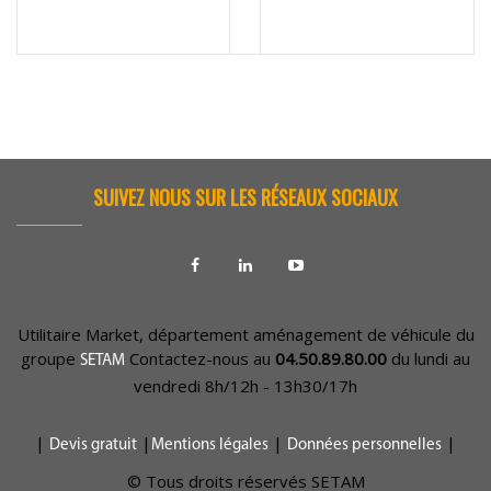
SUIVEZ NOUS SUR LES RÉSEAUX SOCIAUX
Utilitaire Market, département aménagement de véhicule du
groupe
Contactez-nous au
04.50.89.80.00
du lundi au
SETAM
vendredi 8h/12h - 13h30/17h
|
|
|
|
Devis gratuit
Mentions légales
Données personnelles
© Tous droits réservés SETAM