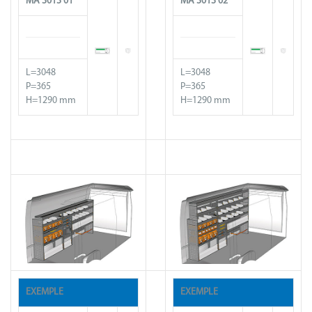
MA 3013 01*
MA
3013
02*
L=3048
L=3048
P=365
P=365
H=1290 mm
H=1290 mm
EXEMPLE
EXEMPLE