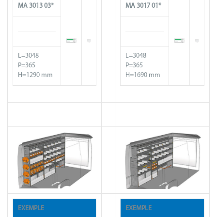
MA
3013
03*
MA 30
17
01*
L=3048
L=3048
P=365
P=365
H=1290 mm
H=1690 mm
EXEMPLE
EXEMPLE