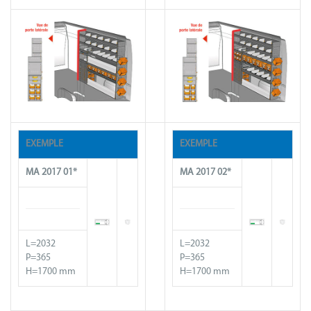
EXEMPLE
EXEMPLE
MA
2017
01*
MA
2017
02*
L=2032
L=2032
P=365
P=365
H=1700 mm
H=1700 mm