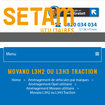
0820 034 034
0.10€ HT/min
Menu
MOVANO L3H2 OU L3H3 TRACTION
Home
>
Aménagement de véhicules par marques
>
Aménagement Opel utilitaire
>
Aménagement Movano utilitaire
>
Movano L3H2 ou L3H3 Traction