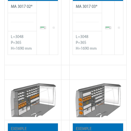
MA 30
17
02*
MA 30
17
03*
L=3048
L=3048
P=365
P=365
H=1690 mm
H=1690 mm
EXEMPLE
EXEMPLE