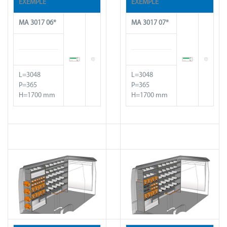
EXEMPLE
EXEMPLE
MA 30
17
06*
MA 30
17
07*
L=3048
L=3048
P=365
P=365
H=1700 mm
H=1700 mm