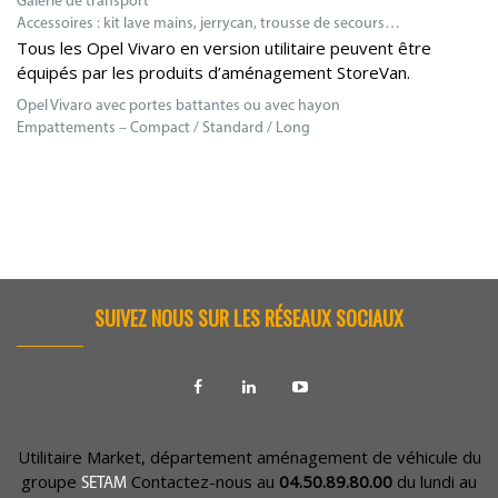
Galerie de transport
Accessoires : kit lave mains, jerrycan, trousse de secours…
Tous les Opel Vivaro en version utilitaire peuvent être
équipés par les produits d’aménagement StoreVan.
Opel Vivaro avec portes battantes ou avec hayon
Empattements – Compact / Standard / Long
SUIVEZ NOUS SUR LES RÉSEAUX SOCIAUX
Utilitaire Market, département aménagement de véhicule du
groupe
Contactez-nous au
04.50.89.80.00
du lundi au
SETAM