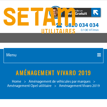
0820 034 034
0.10€ HT/min
Menu
AMÉNAGEMENT VIVARO 2019
Home
>
Aménagement de véhicules par marques
>
Aménagement Opel utilitaire
>
Aménagement Vivaro 2019