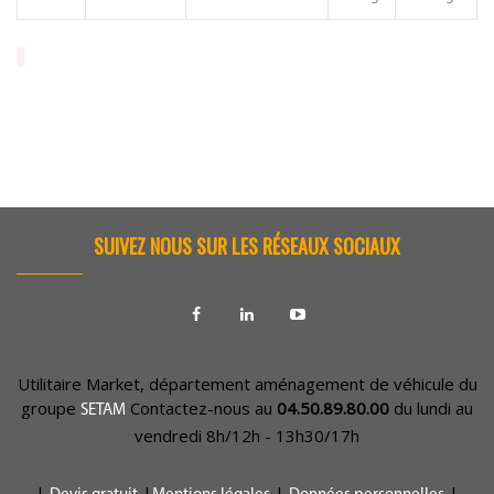
SUIVEZ NOUS SUR LES RÉSEAUX SOCIAUX
Utilitaire Market, département aménagement de véhicule du
groupe
Contactez-nous au
04.50.89.80.00
du lundi au
SETAM
vendredi 8h/12h - 13h30/17h
|
|
|
|