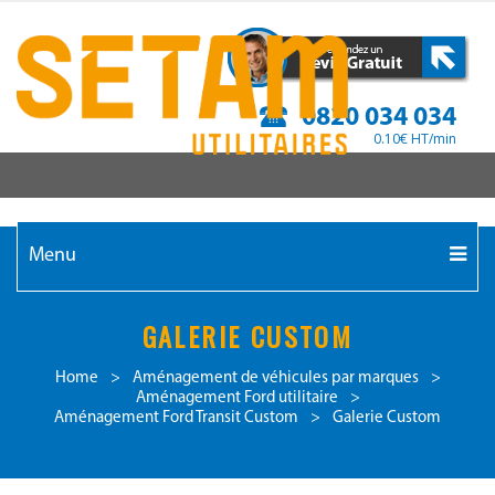
0820 034 034
0.10€ HT/min
Menu
GALERIE CUSTOM
Home
>
Aménagement de véhicules par marques
>
Aménagement Ford utilitaire
>
Aménagement Ford Transit Custom
>
Galerie Custom