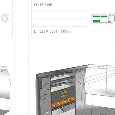
CU 1213 08*
L=1225 P=365 H=1300 mm