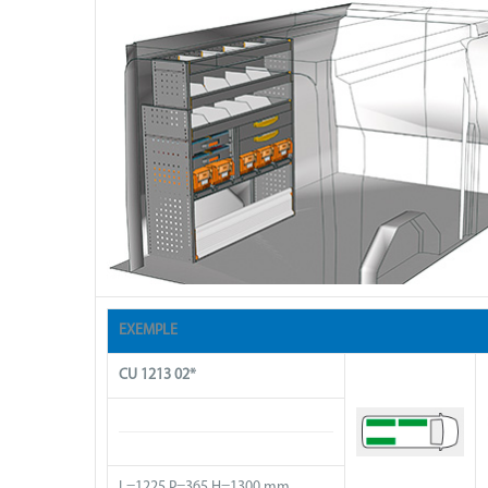
EXEMPLE
CU 1213 02*
L=1225 P=365 H=1300 mm