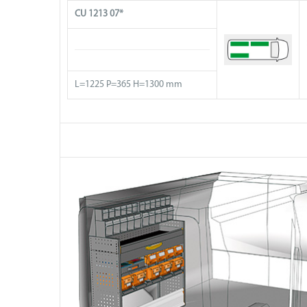
CU 1213 07*
L=1225 P=365 H=1300 mm