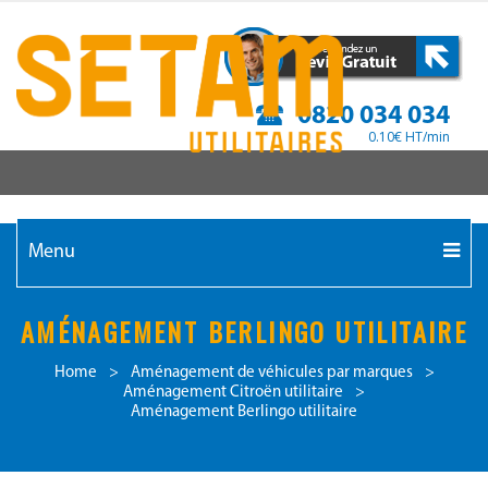
0820 034 034
0.10€ HT/min
Menu
AMÉNAGEMENT BERLINGO UTILITAIRE
Home
>
Aménagement de véhicules par marques
>
Aménagement Citroën utilitaire
>
Aménagement Berlingo utilitaire